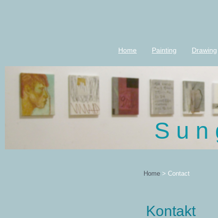
Home
Painting
Drawing
S u n 
Home
>
Contact
Kontakt