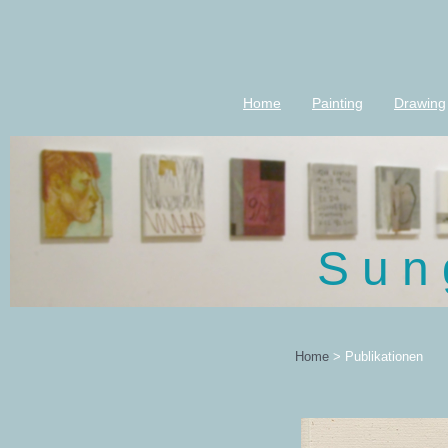
Home
Painting
Drawing
S u n 
Home
>
Publikationen